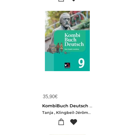
35,90
€
KombiBuch Deutsch Luxemburg 9 - neu
Tanja , Klingbeil-Jérôme , Schaul-Liliane , Staus-Stéphanie , Konnen-Rolande , Linden-Christiane , Schmitz-Ursula , Spichale-Mady , Weydert-Sophie , Engel-Christiane , Hamen-Muriel , Meyers