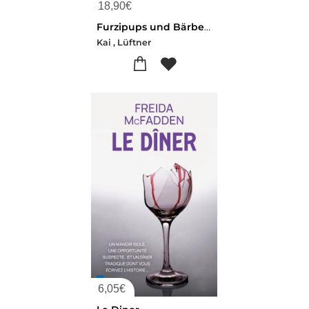
18,90
€
Furzipups und Bärbel Brüllbratze (Bd. 7)
Kai , Lüftner
6,05
€