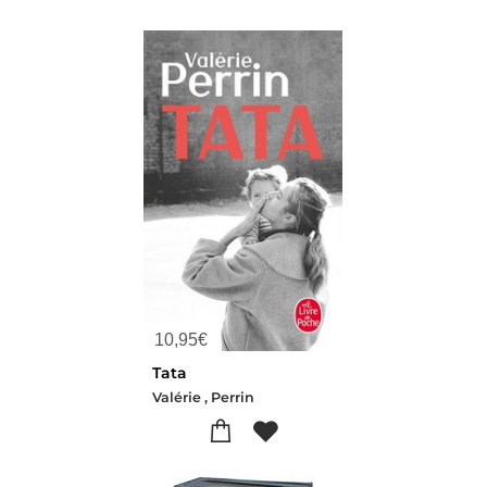
10,95
€
Tata
Valérie , Perrin