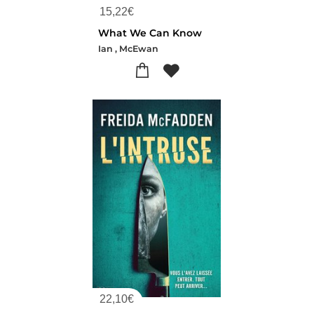
15,22
€
What We Can Know
Ian , McEwan
22,10
€