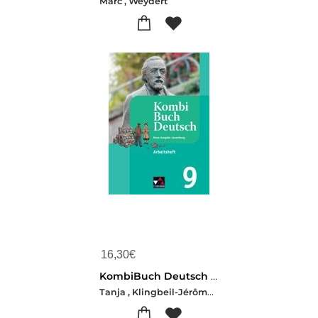
Marc , Weydert
16,30
€
KombiBuch Deutsch Luxemburg AH 9 - neu
Tanja , Klingbeil-Jérôme , Schaul-Liliane , Staus-Stéphanie , Konnen-Rolande , Linden-Christiane , Schmitz-Ursula , Spichale-Mady , Weydert-Sophie , Engel-Christiane , Hamen-Muriel , Meyers