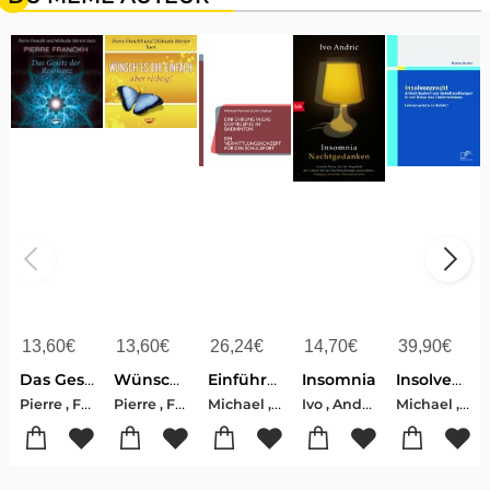
13,60
€
13,60
€
26,24
€
14,70
€
39,90
€
Das Gesetz der Resonanz. Audio-CD
Wünsch es dir einfach - aber richtig. Audio CD
Einführung in das Doppelspiel im Badminton
Insomnia
Insolvenzrecht: Anfechtbarkeit von Gehaltszahlungen in der Krise des Unternehmens
Pierre , Franckh-Michaela , Merten
Pierre , Franckh
Michael , Mertens-Dirk , Oertker
Ivo , Andri¿
Michael , Merten