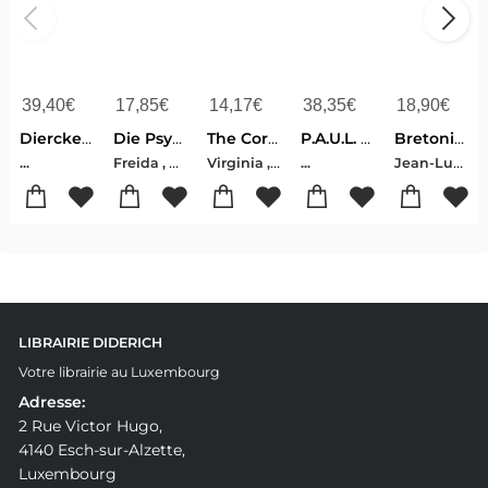
39,40
€
17,85
€
14,17
€
38,35
€
18,90
€
Diercke Universalatlas Luxemburg 2020
Die Psychiaterin - Wurde ihr der Job zum Verhängnis?
The Correspondent
P.A.U.L. D. (Paul) 6. Schülerbuch. Realschule
Bretonischer Glanz
Freida , McFadden
Virginia , Evans
Jean-Luc , Bannalec
...
...
LIBRAIRIE DIDERICH
Votre librairie au Luxembourg
Adresse:
2 Rue Victor Hugo,
4140 Esch-sur-Alzette,
Luxembourg