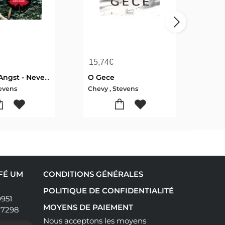
15,74
€
14,
Endlose Angst - Never Knowing
O Gece
Dar
tevens
Chevy , Stevens
Chev
AFÉ UM
CONDITIONS GÉNÉRALES
POLITIQUE DE CONFIDENTIALITÉ
0951
MOYENS DE PAIEMENT
17298
Nous acceptons les moyens