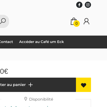
0
Contact
Accéder au Café um Eck
70
€
ter au panier
Disponibilité