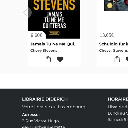
9,60
€
13,65
€
Jamais Tu Ne Me Quitteras
Chevy Stevens
Chevy , Stevens
LIBRAIRIE DIDERICH
HORAIRE
Votre librairie au Luxembourg
Librairie 
Lundi au 
Adresse:
Samedi 9
2 Rue Victor Hugo,
4140 Esch-sur-Alzette,