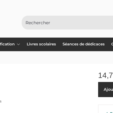
ification
Livres scolaires
Séances de dédicaces
14,
Ajou
s