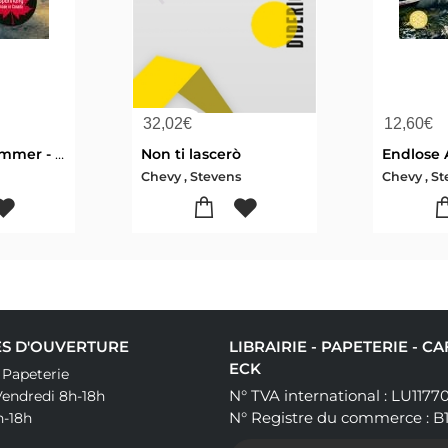
32,02
€
12,60
€
Schuldig für immer - That Night
Non ti lascerò
Chevy , Stevens
Chevy , S
S D'OUVERTURE
LIBRAIRIE - PAPETERIE - C
ECK
& Papeterie
N° TVA international : LU1177
Vendredi 8h-18h
N° Registre du commerce : B
h-18h