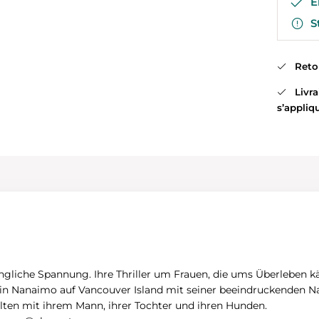
En
St
Retour
Livrai
s’appliq
ringliche Spannung. Ihre Thriller um Frauen, die ums Überleben 
bt in Nanaimo auf Vancouver Island mit seiner beeindruckenden Na
ten mit ihrem Mann, ihrer Tochter und ihren Hunden.