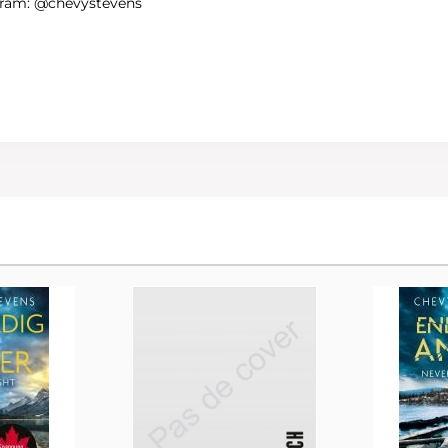
gram: @chevystevens