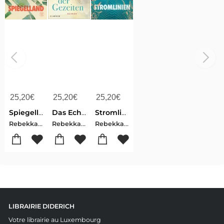
25,20
€
25,20
€
25,20
€
Spiegelland
Das Echo der Gezeiten
Stromlinien
Rebekka , Frank
Rebekka , Frank
Rebekka , Frank
LIBRAIRIE DIDERICH
Votre librairie au Luxembourg