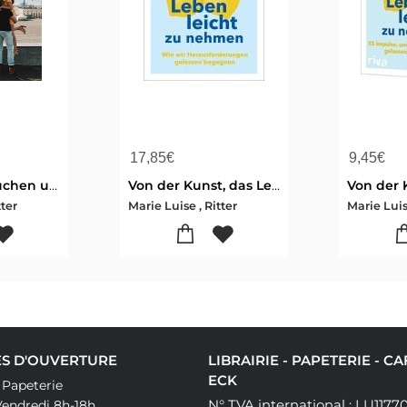
17,85
€
9,45
€
Vom Nichts suchen und Alles finden
Von der Kunst, das Leben leicht zu nehmen
tter
Marie Luise , Ritter
Marie Luise
S D'OUVERTURE
LIBRAIRIE - PAPETERIE - C
ECK
& Papeterie
N° TVA international : LU1177
Vendredi 8h-18h