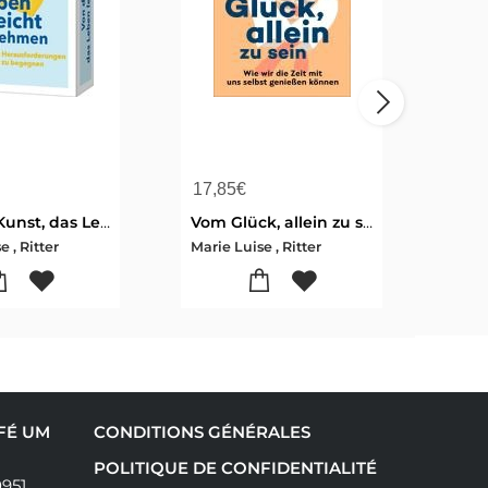
17,85
€
19,
Von der Kunst, das Leben leicht zu nehmen - 55 Impulse, um Herausforderungen gelassen zu begegnen
Vom Glück, allein zu sein
 , Ritter
Marie Luise , Ritter
Mari
AFÉ UM
CONDITIONS GÉNÉRALES
POLITIQUE DE CONFIDENTIALITÉ
0951