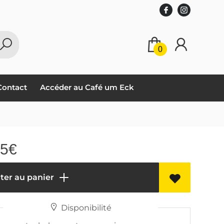
0
Contact
Accéder au Café um Eck
85
€
ter au panier
Disponibilité