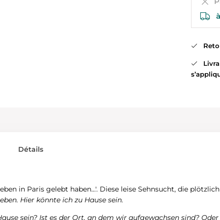
Pa
à
Retour
Livrai
s’appliq
Détails
en in Paris gelebt haben...'. Diese leise Sehnsucht, die plötzlic
leben. Hier könnte ich zu Hause sein.
ause sein? Ist es der Ort, an dem wir aufgewachsen sind? Oder 