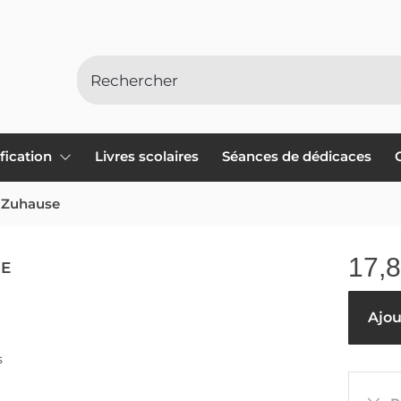
ification
Livres scolaires
Séances de dédicaces
 Zuhause
17,
SE
Ajou
s