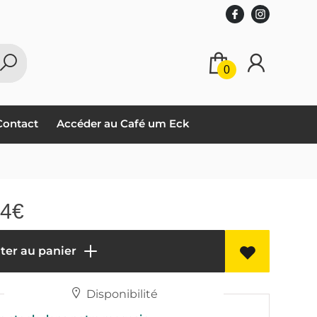
0
Contact
Accéder au Café um Eck
64
€
ter au panier
Disponibilité