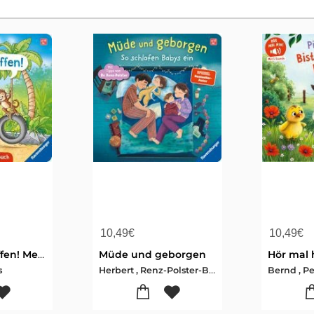
10,49
€
10,49
€
Füttere die Affen! Mein Zoo-Mitmachbuch
Müde und geborgen
Herbert , Renz-Polster-Bernd , Penners
s
Bernd , P