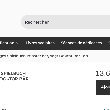
ification
Livres scolaires
Séances de dédicaces
Play+ Mein lustiges Spielbuch Pflaster her, sagt Doktor Bär - ab 2 Jahre
13,
S SPIELBUCH
 DOKTOR BÄR
Ajou
pages