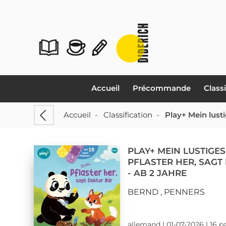
Accueil
Précommande
Class
Accueil
-
Classification
-
PLAY+ MEIN LUSTIGE
PFLASTER HER, SAGT
- AB 2 JAHRE
BERND , PENNERS
allemand | 01-07-2026 | 16 