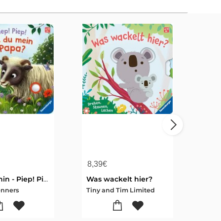
8,39
€
11,
Hör mal hin - Piep! Piep! Bist du mein Papa?
Was wackelt hier?
enners
Tiny and Tim Limited
Bern