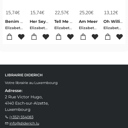
15,74
€
15,74
€
22,57
€
25,20
€
13,12
€
Benim Adim Lucy Barton
Her Sey Mümkün
Tell Me Everything: Oprah's Book Club
Am Meer
Oh William!
Elizabeth , Strout
Elizabeth , Strout
Elizabeth , Strout
Elizabeth , Strout
Elizabeth , Strout
LIBRAIRIE DIDERICH
Votre librairie au Luxembourg
Adresse:
2 Rue Victor Hugo,
4140 Esch-sur-Alzette,
Luxembourg
(+352) 554083
info@diderich.lu