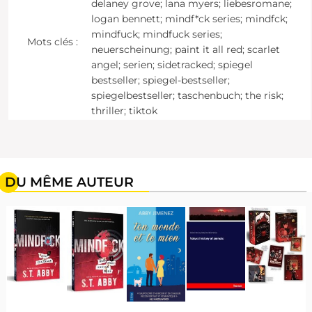
delaney grove; lana myers; liebesromane;
logan bennett; mindf*ck series; mindfck;
mindfuck; mindfuck series;
Mots clés :
neuerscheinung; paint it all red; scarlet
angel; serien; sidetracked; spiegel
bestseller; spiegel-bestseller;
spiegelbestseller; taschenbuch; the risk;
thriller; tiktok
DU MÊME AUTEUR