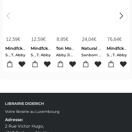
12,59
€
12,59
€
8,95
€
24,04
€
76,64
€
Mindfck 4 - Tüm Yalanlar
Mindfck 5 - Her Yeri Kizila Boya
Ton Monde Et Le Mien
Natural history of animals
Mindfck Tek Kitap Koleksiyon Baskisi Ciltli - Özel Kutulu
Abby Jimenez
Sanborn , Tenney-Abby Amy Gove , Tenney
S. , T. Abby
S. , T. Abby
S. , T. Abby
LIBRAIRIE DIDERICH
Votre librairie au Luxembourg
Adresse:
2 Rue Victor Hugo,