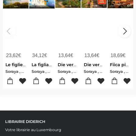
23,62
€
34,12
€
13,64
€
13,64
€
18,69
€
Le figlie di Hope House
La figlia dell'isola
Die vermisste Tochter
Die verborgene Tochter
Fiica pierdut¿ din Cuba
Soraya , Lane
Soraya , Lane
Soraya , Lane
Soraya , Lane
Soraya , Lane
LIBRAIRIE DIDERICH
Votre librairie au Luxembourg