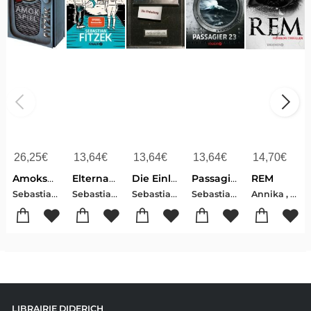
26,25
€
13,64
€
13,64
€
13,64
€
14,70
€
Amokspiel
Elternabend
Die Einladung
Passagier 23
REM
Sebastian , Fitzek
Sebastian , Fitzek
Sebastian , Fitzek
Sebastian , Fitzek
Annika , Strauss-Sebastian , Fitzek
LIBRAIRIE DIDERICH