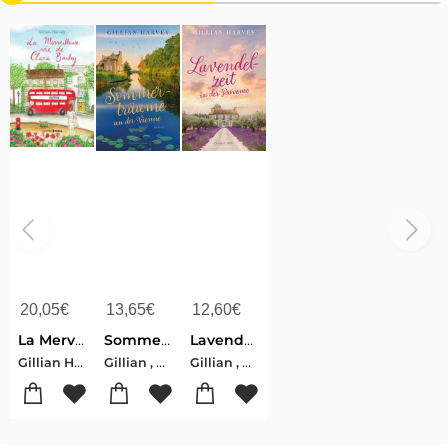
20,05
€
13,65
€
12,60
€
La Merveilleuse Vie De Clara Bailey
Sommerträume an der Vienne
Lavendelzeit in der Provence
Gillian Harvey
Gillian , Harvey
Gillian , Harvey