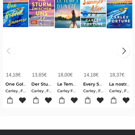
14,18
€
13,65
€
18,00
€
14,18
€
18,37
€
One Golden Summer
Der Sturm zwischen uns
Le Temps D'un Ete Dore
Every Summer After
La nostra estate perfetta
Carley , Fortune
Carley , Fortune
Carley Fortune
Carley , Fortune
Carley , Fortune