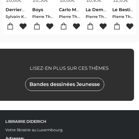
20,00
€
20,50
€
18,00
€
10,95
€
12,05
€
Derriere Le Masque
Boys
Carlo Molinari ; Sang Grenat
La Democratie A Horreur Du Vide
Le Bestiaire Des Fous
Sylvain Kastendeuch-Pierre Theobald
Pierre Theobald
Pierre Theobald
Pierre Theobald
Pierre Theobald
LISEZ-EN PLUS SUR CES THÈMES
Bandes dessinées Jeunesse
LIBRAIRIE DIDERICH
Votre librairie au Luxembourg
Adresse: