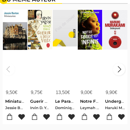
9,50
€
9,75
€
13,50
€
9,00
€
9,90
€
Miniaturiste
Guerir A Deux Voix
Le Paradoxe Du Theatre ; Pour Une Nouvelle Lecture De Schopenhauer
Notre Force Est Infinie
Underground
Jessie Burton
Irvin D. Yalom-Ginny Elkin
Dominique Letellier
Leymah Gbowee-Carol Mithers
Haruki Murakami