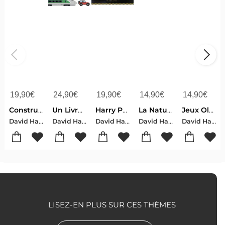
19,90
€
24,90
€
19,90
€
14,90
€
14,90
€
Construis En 3d : T-rex : Construis Ton Dinosaure Geant En 3d
Un Livre Tout Anime : Vehicules
Harry Potter : Le Jeu D'echecs : Echiquier Pop-up, Regles Et Tactiques
La Nature En Pop-up ! : Safari En Afrique
Jeux Olympiques : 8 Pop-up Fantastiques
David Hawcock
David Hawcock
David Hawcock
David Hawcock
David Hawcock
LISEZ-EN PLUS SUR CES THÈMES