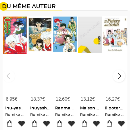
DU MÊME AUTEUR
6,95
€
18,37
€
12,60
€
13,12
€
16,27
€
Inu-yasha Tome 1
Inuyasha. Wide edition. Vol. 29
Ranma 1/2 - new edition 15
Maison Ikkoku. Perfect edition. Vol. 10
Il potere dei soldi
Rumiko Takahashi
Rumiko , Takahashi
Rumiko , Takahashi
Rumiko , Takahashi
Rumiko , Takahashi