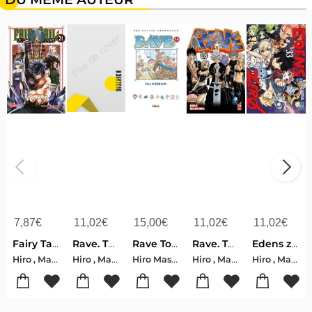
7,87
€
11,02
€
15,00
€
11,02
€
11,02
€
Fairy Tail - 100 Years Quest 21
Rave. The groove adventure. New edition. Vol. 29
Rave Tome 14
Rave. The groove adventure. New edition. Vol. 28
Edens zero. Vol. 33
Hiro , Mashima-Atsuo , Ueda
Hiro , Mashima
Hiro Mashima
Hiro , Mashima
Hiro , Mashima