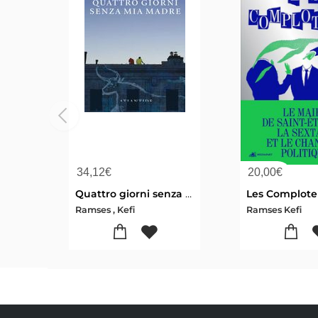
34,12
€
20,00
€
Quattro giorni senza mia madre
Les Complote
Ramses , Kefi
Ramses Kefi