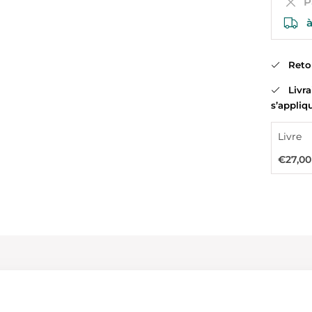
Pa
à
Retour
Livrai
s’appliq
Livre
€27,00