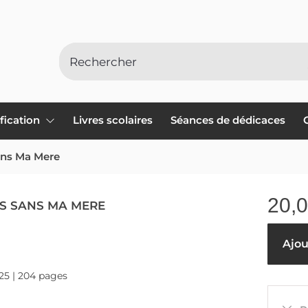
ification
Livres scolaires
Séances de dédicaces
ans Ma Mere
20,
S SANS MA MERE
Ajou
025 | 204 pages