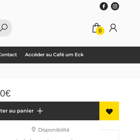
0
Contact
Accéder au Café um Eck
00
€
ter au panier
Disponibilité