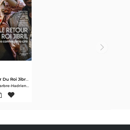
Le Retour Du Roi Jibril : Les Contes De La Cite
Said De L'arbre-Hadrien Bels-Faiza Guene-Mairam Guisse-Ramses Kefi-Salome Kiner-Rachid Laireche-Pal