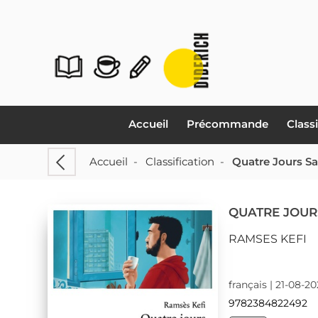
Accueil
Précommande
Class
Accueil
-
Classification
-
Quatre Jours S
QUATRE JOUR
RAMSES KEFI
français | 21-08-2
9782384822492