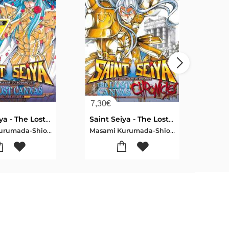
7,30
€
7,3
Saint Seiya - The Lost Canvas ; La Legende D'hades Tome 3
Saint Seiya - The Lost Canvas ; Chronicles Tome 9
Masami Kurumada-Shiori Teshirogi
Masami Kurumada-Shiori Teshirogi