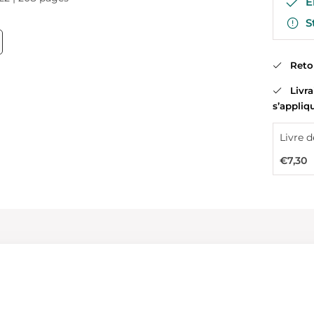
En
St
Retour
Livrai
s’appliq
€7,30