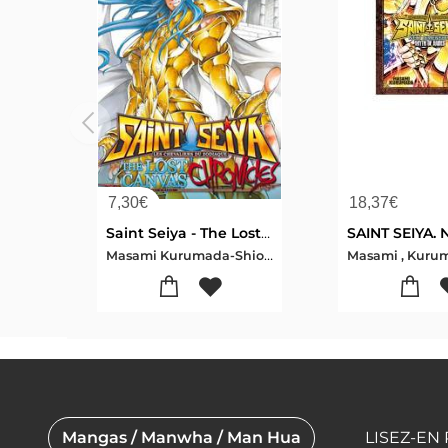
7,30
€
18,37
€
Saint Seiya - The Lost Canvas ; Chronicles Tome 12
Masami Kurumada-Shiori Teshirogi
Mangas / Manwha / Man Hua
LISEZ-EN