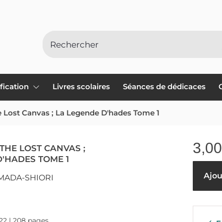
ification
Livres scolaires
Séances de dédicaces
he Lost Canvas ; La Legende D'hades Tome 1
3,00
 THE LOST CANVAS ;
D'HADES TOME 1
Ajou
MADA-SHIORI
022 | 208 pages