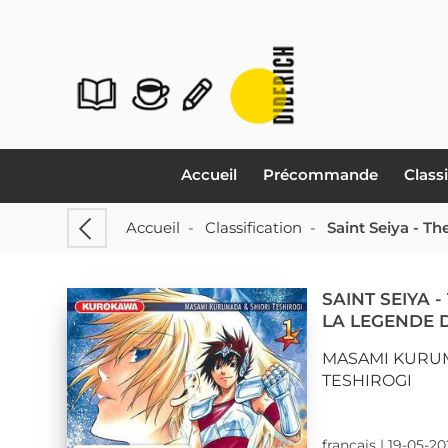
Accueil
Précommande
Class
Accueil
-
Classification
-
Saint Seiya - T
SAINT SEIYA -
LA LEGENDE 
MASAMI KURU
TESHIROGI
français | 19-05-2