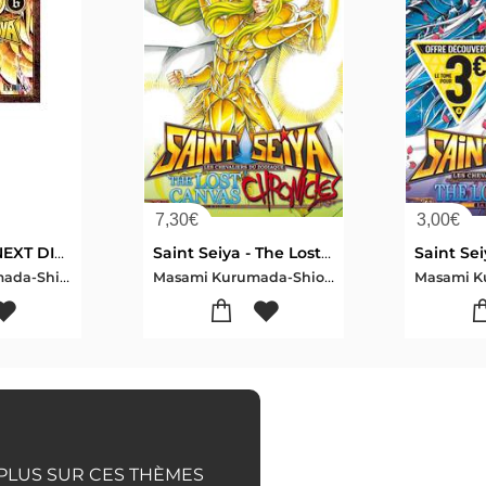
7,30
€
3,00
€
SAINT SEIYA. NEXT DIMENSION MYTH OF HADES 06 (COMIC)
Saint Seiya - The Lost Canvas ; Chronicles Tome 13
Masami , Kurumada-Shiori , Teshirogi
Masami Kurumada-Shiori Teshirogi
 PLUS SUR CES THÈMES