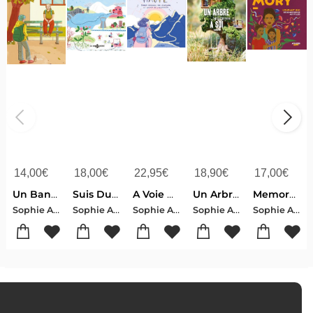
14,00
€
18,00
€
22,95
€
18,90
€
17,00
€
Un Banc Pour Deux
Suis Du Doigt L'eau
A Voie Haute
Un Arbre A Soi
Memory L'enfant Qui Redonne Espoir Aux Filles
Sophie Adriansen
Sophie Adriansen
Sophie Adriansen-Alma
Sophie Adriansen
Sophie Adriansen-Flore Godlewski