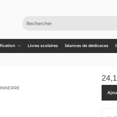
ification
Livres scolaires
Séances de dédicaces
24,
TONNERRE
Ajou