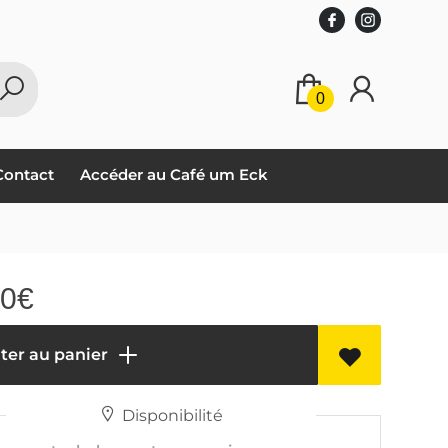
0
Contact
Accéder au Café um Eck
10
€
ter au panier
Disponibilité