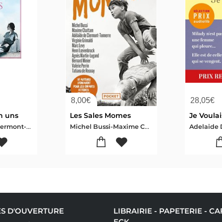
8,00
€
28,05
€
n uns
Les Sales Momes
Je Voulai
Adélaïde de , Clermont-Tonnerre
Michel Bussi-Maxime Chattam-Adelaide De Clermont-tonnerre-Virginie Grimaldi-Marc Levy-Henri Loevenbruck
S D'OUVERTURE
LIBRAIRIE - PAPETERIE - C
ECK