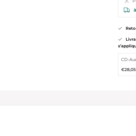
Pa
à
Retour
Livrai
s’appliq
CD-Au
€28,05