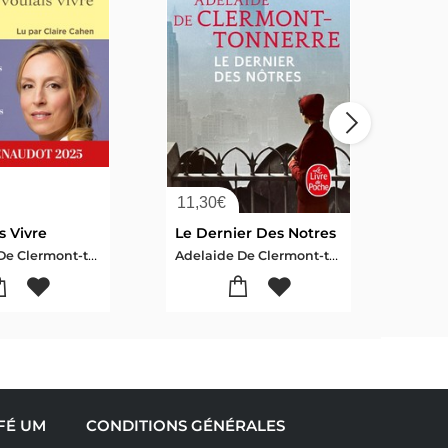
11,30
€
22,
s Vivre
Le Dernier Des Notres
Les 
Adelaide De Clermont-tonnerre
Adelaide De Clermont-tonnerre
AFÉ UM
CONDITIONS GÉNÉRALES