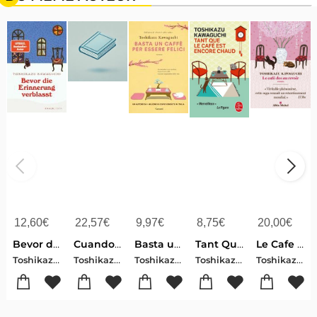
12,60
€
22,57
€
9,97
€
8,75
€
20,00
€
Bevor die Erinnerung verblasst
Cuando El Cafã(c) Estã(c) Listo / Before We Forget Kindness
Basta un caffè per essere felici
Tant Que Le Cafe Est Encore Chaud
Le Cafe Des Au Revoir
Toshikazu , Kawaguchi
Toshikazu , Kawaguchi
Toshikazu , Kawaguchi
Toshikazu Kawaguchi
Toshikazu Kawaguchi