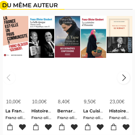
DU MÊME AUTEUR
10,00
€
10,00
€
8,40
€
9,50
€
23,00
€
La France Est-elle Un Pays Communiste ?
Histoire Intime De La Ve Republique Tome 2 : La Belle Epoque
Bernard Tapie : Lecons De Vie, De Mort Et D'amour
La Cuisiniere D'himmler
Histoire Intime De La Ve Republique Tome 1 : Le Sursaut
Franz-olivier Giesbert
Franz-olivier Giesbert
Franz-olivier Giesbert
Franz-olivier Giesbert
Franz-olivier Giesbert