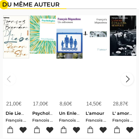
DU MÊME AUTEUR
21,00
€
17,00
€
8,60
€
14,50
€
28,87
€
Die Liebe
Psychologies
Un Enlevement
L'amour
L' amore è una cosa semplice
François , Bégaudeau
Francois Begaudeau
Francois Begaudeau
Francois Begaudeau
François , Bégaudeau