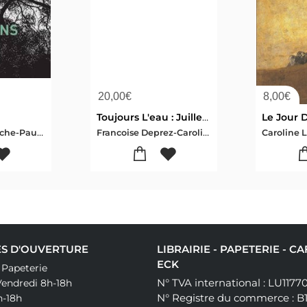
20,00
€
8,00
€
Toujours L'eau : Juillet 2021
Le Jour 
Caroline Lamarche-Paul Mahoux
Francoise Deprez-Caroline Lamarche
Caroline 
S D'OUVERTURE
LIBRAIRIE - PAPETERIE - C
ECK
& Papeterie
N° TVA international : LU1177
Vendredi 8h-18h
N° Registre du commerce : B
h-18h