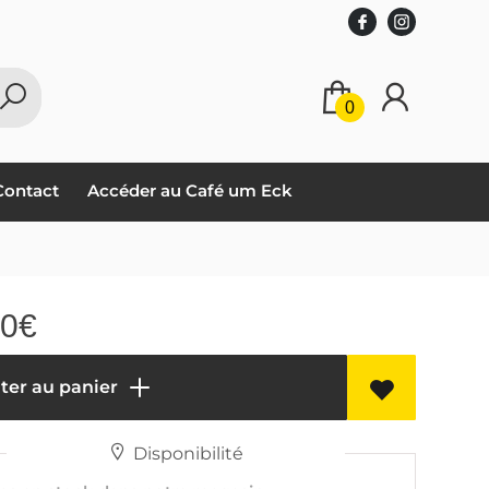
0
Contact
Accéder au Café um Eck
00
€
ter au panier
Disponibilité