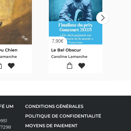
7,90
€
13,
Du Chien
Le Bel Obscur
Mill
Lamarche
Caroline Lamarche
Caro
AFÉ UM
CONDITIONS GÉNÉRALES
POLITIQUE DE CONFIDENTIALITÉ
0951
MOYENS DE PAIEMENT
17298