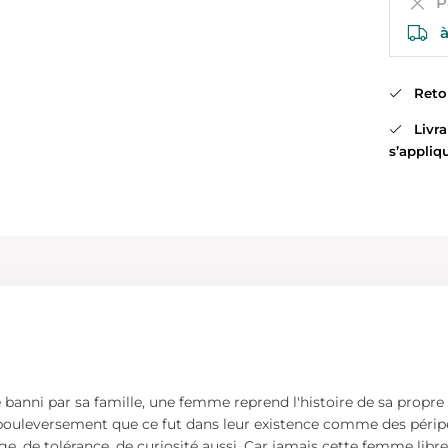
Pa
à
Retour
Livrai
s’appliq
tre banni par sa famille, une femme reprend l'histoire de sa propr
bouleversement que ce fut dans leur existence comme des péripéti
 de tolérance, de curiosité aussi. Car jamais cette femme libre