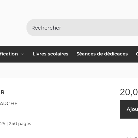
ification
Livres scolaires
Séances de dédicaces
20,
UR
MARCHE
Ajou
025 | 240 pages