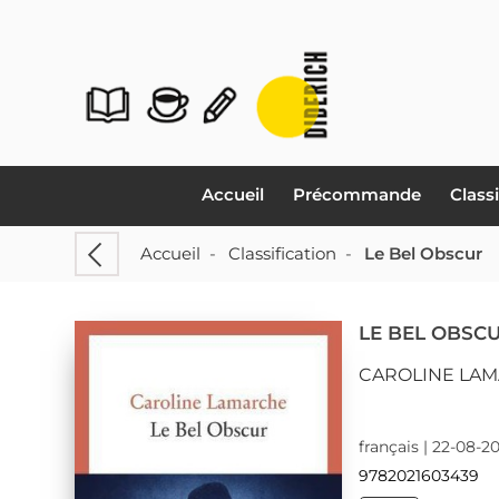
Accueil
Précommande
Class
Accueil
-
Classification
-
Le Bel Obscur
LE BEL OBSC
CAROLINE LA
français | 22-08-2
9782021603439