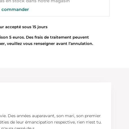
s en stock dans notre magasin
 commander
 accepté sous 15 jours
son 5 euros. Des frais de traitement peuvent
uer, veuillez vous renseigner avant l’annulation.
e vie. Des années auparavant, son mari, son premier
es de leur émancipation respective, rien n'est tu.
 n'aura cessé de s
...