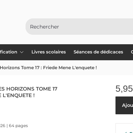
ification
Livres scolaires
Séances de dédicaces
orizons Tome 17 : Friede Mene L'enquete !
5,95
ES HORIZONS TOME 17
E L'ENQUETE !
Ajou
026 | 64 pages