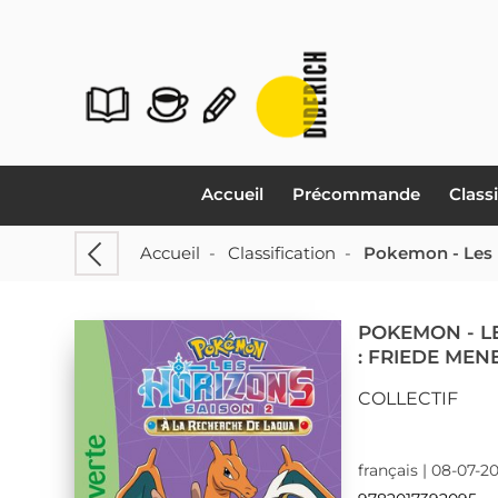
Accueil
Précommande
Class
Accueil
-
Classification
-
Pokemon - Les H
POKEMON - L
: FRIEDE MEN
COLLECTIF
français | 08-07-2