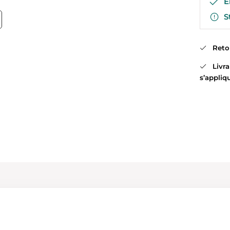
En
St
Retour
Livrai
s’appliq