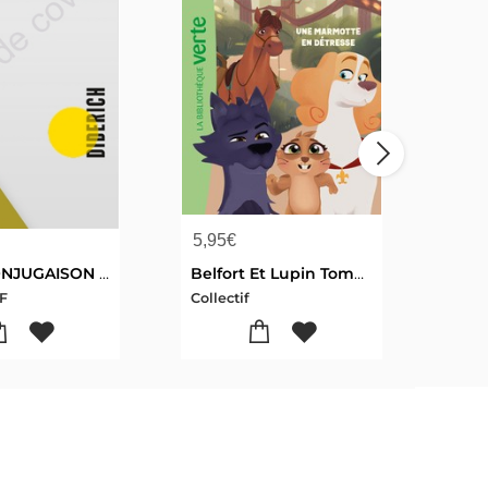
5,95
€
10,
BBR 1 CONJUGAISON NOUVELLE EDITION
Belfort Et Lupin Tome 4 : Une Marmotte En Detresse
F
Collectif
COL