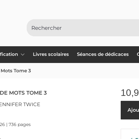
ification
Livres scolaires
Séances de dédicaces
 Mots Tome 3
10,
 DE MOTS TOME 3
JENNIFER TWICE
Ajou
026 | 736 pages