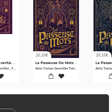
20,10
€
20,10
€
L'occhio della verità. La custode di parole. Vol. 2
La Passeuse De Mots Tome 2 : L'oeil De Verite
Alric , Twice-Jennifer , Twice
Alric Twice-Jennifer Twice