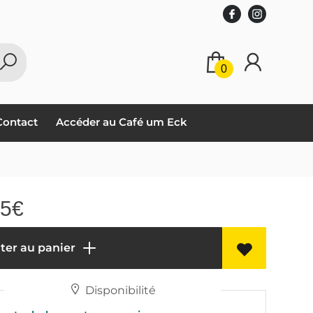
0
Contact
Accéder au Café um Eck
95
€
ter au panier
Disponibilité