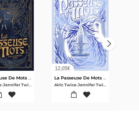
12,05
€
10,
La Passeuse De Mots Tome 1
La Passeuse De Mots : Prequel : La Legende D'hellebore
Alric Twice-Jennifer Twice
Alric Twice-Jennifer Twice