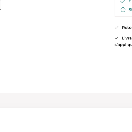
En
St
Retour
Livrai
s’appliq