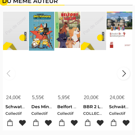
DU MÊME AUTEUR
24,00
€
5,55
€
5,95
€
20,00
€
24,00
€
Schwatzt dir letzebuergesch a2
Des Minions Et Des Monstres : Lumieres ! Camera ! Minions !
Belfort Et Lupin Tome 4 : Une Marmotte En Detresse
BBR 2 LIVRE NOUVELLE EDITION
Schwätzt dir Lëtzebuergesch A1
COLLECTIF
Collectif
Collectif
Collectif
Collectif