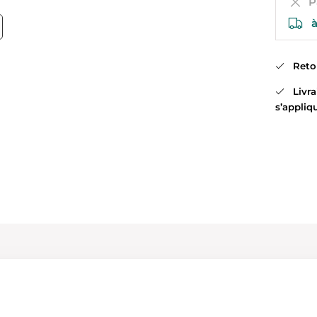
Pa
à
Retour
Livrai
s’appliq