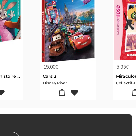
15,00
€
5,95
€
Zootopie 2 : L'histoire Du Film
Cars 2
Disney Pixar
Collectif