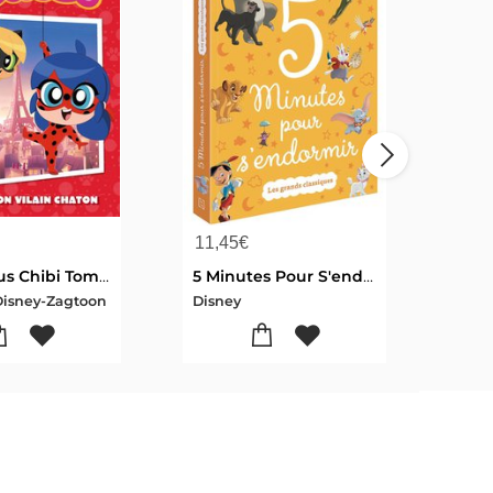
11,45
€
15,
Miraculous Chibi Tome 1 : Mignon Vilain Chaton
5 Minutes Pour S'endormir : Les Grands Classiques
-Disney-Zagtoon
Disney