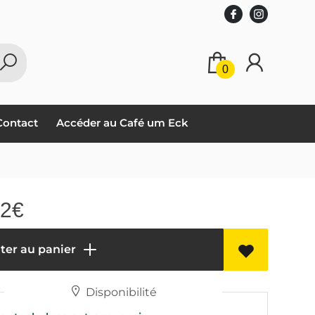
0
Contact
Accéder au Café um Eck
72
€
ter au panier
Disponibilité