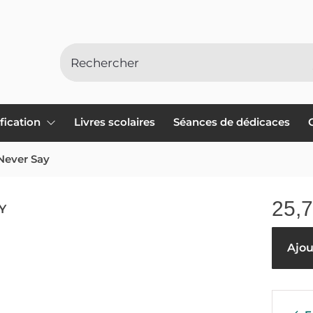
ification
Livres scolaires
Séances de dédicaces
Never Say
25,
Y
Ajou