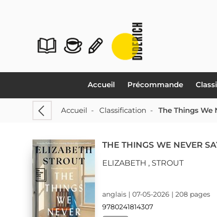
Accueil
Précommande
Class
Accueil
-
Classification
-
The Things We 
THE THINGS WE NEVER SA
ELIZABETH , STROUT
anglais | 07-05-2026 | 208 pages
9780241814307