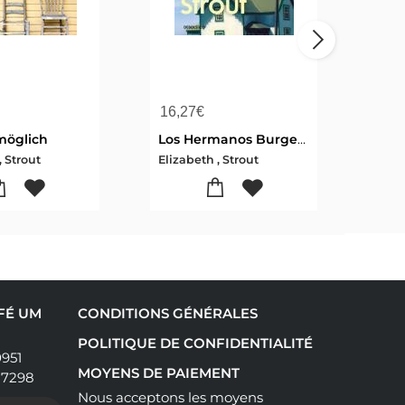
16,27
€
13,
 möglich
Los Hermanos Burgess / The Burgess Boys
Oh W
, Strout
Elizabeth , Strout
Eliza
AFÉ UM
CONDITIONS GÉNÉRALES
POLITIQUE DE CONFIDENTIALITÉ
0951
MOYENS DE PAIEMENT
17298
Nous acceptons les moyens