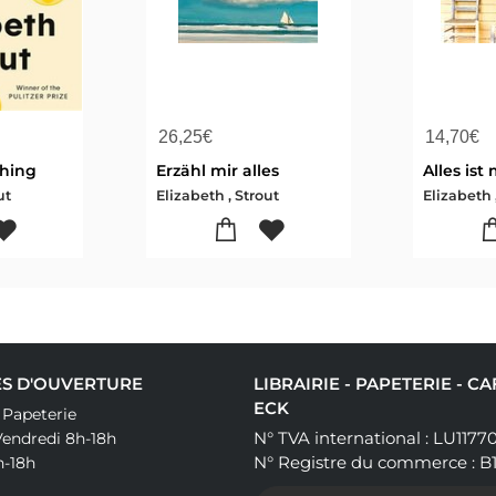
26,25
€
14,70
€
thing
Erzähl mir alles
Alles ist
ut
Elizabeth , Strout
Elizabeth 
S D'OUVERTURE
LIBRAIRIE - PAPETERIE - C
ECK
& Papeterie
N° TVA international : LU1177
Vendredi 8h-18h
N° Registre du commerce : B
h-18h