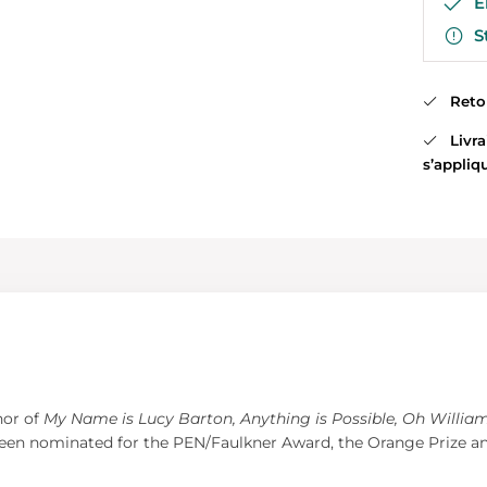
En
St
Retour
Livrai
s’appliq
hor of
My Name is Lucy Barton, Anything is Possible, Oh William
been nominated for the PEN/Faulkner Award, the Orange Prize and