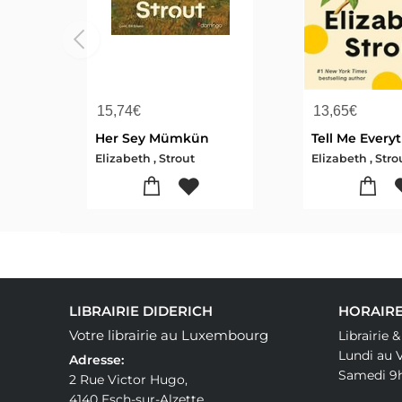
15,74
€
13,65
€
Her Sey Mümkün
Tell Me Every
Elizabeth , Strout
Elizabeth , Stro
LIBRAIRIE DIDERICH
HORAIRE
Votre librairie au Luxembourg
Librairie 
Lundi au 
Adresse:
Samedi 9
2 Rue Victor Hugo,
4140 Esch-sur-Alzette,