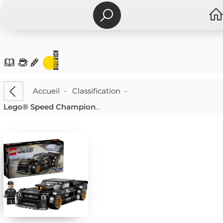
Accueil
-
Classification
-
Lego® Speed Champions 77262 Ken Blocks 1965 Ford Mustang Hoonicorn V1