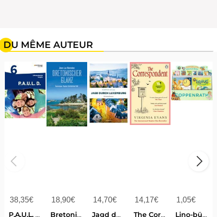
DU MÊME AUTEUR
38,35
€
18,90
€
14,70
€
14,17
€
1,05
€
P.A.U.L. D. (Paul) 6. Schülerbuch. Realschule
Bretonischer Glanz
Jagd durch Luxemburg
The Correspondent
Lino-bücher Box Nr.78 ''copp. Bilderbuch-helden'' 6x10 Ex.