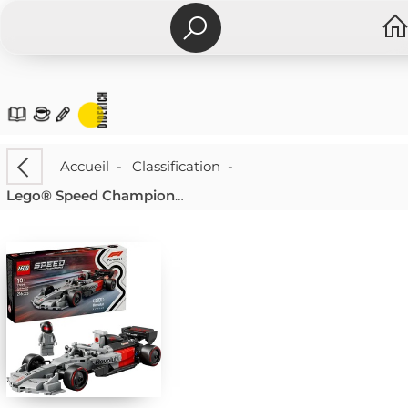
Accueil
-
Classification
-
Lego® Speed Champions 77259 Audi Revolut F1® Team R26 Rennwagen