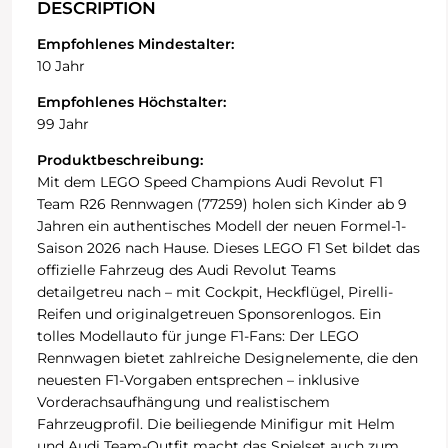
DESCRIPTION
Empfohlenes Mindestalter:
10 Jahr
Empfohlenes Höchstalter:
99 Jahr
Produktbeschreibung:
Mit dem LEGO Speed Champions Audi Revolut F1
Team R26 Rennwagen (77259) holen sich Kinder ab 9
Jahren ein authentisches Modell der neuen Formel-1-
Saison 2026 nach Hause. Dieses LEGO F1 Set bildet das
offizielle Fahrzeug des Audi Revolut Teams
detailgetreu nach – mit Cockpit, Heckflügel, Pirelli-
Reifen und originalgetreuen Sponsorenlogos. Ein
tolles Modellauto für junge F1-Fans: Der LEGO
Rennwagen bietet zahlreiche Designelemente, die den
neuesten F1-Vorgaben entsprechen – inklusive
Vorderachsaufhängung und realistischem
Fahrzeugprofil. Die beiliegende Minifigur mit Helm
und Audi Team-Outfit macht das Spielset auch zum