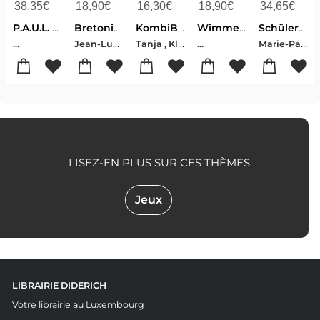
38,35
€
18,90
€
16,30
€
18,90
€
34,65
€
P.A.U.L. D. (Paul) 6. Schülerbuch. Realschule
Bretonischer Glanz
KombiBuch Deutsch Luxemburg AH 9 - neu
Wimmelbuch Lëtzebuerg Luxemburg Luxembourg
Schülerbuch - Édition française
Jean-Luc , Bannalec
Tanja , Klingbeil-Jérôme , Schaul-Liliane , Staus-Stéphanie , Konnen-Rolande , Linden-Christiane , Schmitz-Ursula , Spichale-Mady , Weydert-Sophie , Engel-Christiane , Hamen-Muriel , Meyers
Marie-Paule , Eyschen-Simone , Kayser-Véronique , Krettels-Guido , Lessing-Michele , Schilt-Marc , Schoentgen
...
...
LISEZ-EN PLUS SUR CES THÈMES
Jeux
LIBRAIRIE DIDERICH
Votre librairie au Luxembourg