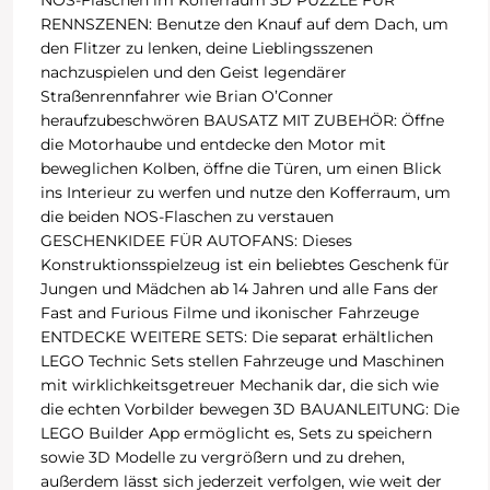
NOS-Flaschen im Kofferraum 3D PUZZLE FÜR
RENNSZENEN: Benutze den Knauf auf dem Dach, um
den Flitzer zu lenken, deine Lieblingsszenen
nachzuspielen und den Geist legendärer
Straßenrennfahrer wie Brian O’Conner
heraufzubeschwören BAUSATZ MIT ZUBEHÖR: Öffne
die Motorhaube und entdecke den Motor mit
beweglichen Kolben, öffne die Türen, um einen Blick
ins Interieur zu werfen und nutze den Kofferraum, um
die beiden NOS-Flaschen zu verstauen
GESCHENKIDEE FÜR AUTOFANS: Dieses
Konstruktionsspielzeug ist ein beliebtes Geschenk für
Jungen und Mädchen ab 14 Jahren und alle Fans der
Fast and Furious Filme und ikonischer Fahrzeuge
ENTDECKE WEITERE SETS: Die separat erhältlichen
LEGO Technic Sets stellen Fahrzeuge und Maschinen
mit wirklichkeitsgetreuer Mechanik dar, die sich wie
die echten Vorbilder bewegen 3D BAUANLEITUNG: Die
LEGO Builder App ermöglicht es, Sets zu speichern
sowie 3D Modelle zu vergrößern und zu drehen,
außerdem lässt sich jederzeit verfolgen, wie weit der