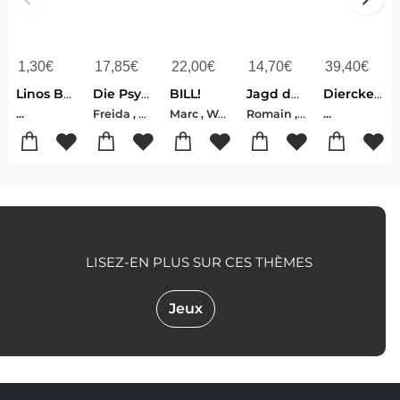
1,30
€
17,85
€
22,00
€
14,70
€
39,40
€
Linos Bauernhof-bildergeschichten - (6 X 10 Ex.)
Die Psychiaterin - Wurde ihr der Job zum Verhängnis?
BILL!
Jagd durch Luxemburg
Diercke Universalatlas Luxemburg 2020
Freida , McFadden
Marc , Weydert
Romain , Haas
...
...
LISEZ-EN PLUS SUR CES THÈMES
Jeux