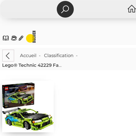
Accueil
-
Classification
-
Lego® Technic 42229 Fast And Furious Mitsubishi Eclipse Auto