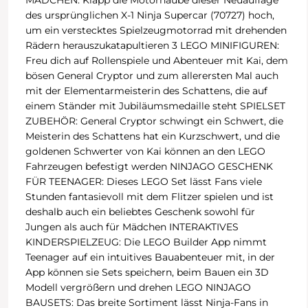
MÄDCHEN: Klapp die Motorhaube dieser Neuauflage
des ursprünglichen X-1 Ninja Supercar (70727) hoch,
um ein verstecktes Spielzeugmotorrad mit drehenden
Rädern herauszukatapultieren 3 LEGO MINIFIGUREN:
Freu dich auf Rollenspiele und Abenteuer mit Kai, dem
bösen General Cryptor und zum allerersten Mal auch
mit der Elementarmeisterin des Schattens, die auf
einem Ständer mit Jubiläumsmedaille steht SPIELSET
ZUBEHÖR: General Cryptor schwingt ein Schwert, die
Meisterin des Schattens hat ein Kurzschwert, und die
goldenen Schwerter von Kai können an den LEGO
Fahrzeugen befestigt werden NINJAGO GESCHENK
FÜR TEENAGER: Dieses LEGO Set lässt Fans viele
Stunden fantasievoll mit dem Flitzer spielen und ist
deshalb auch ein beliebtes Geschenk sowohl für
Jungen als auch für Mädchen INTERAKTIVES
KINDERSPIELZEUG: Die LEGO Builder App nimmt
Teenager auf ein intuitives Bauabenteuer mit, in der
App können sie Sets speichern, beim Bauen ein 3D
Modell vergrößern und drehen LEGO NINJAGO
BAUSETS: Das breite Sortiment lässt Ninja-Fans in