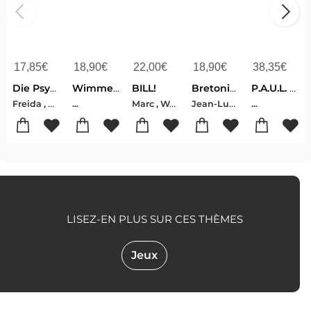
17,85
€
18,90
€
22,00
€
18,90
€
38,35
€
Die Psychiaterin - Wurde ihr der Job zum Verhängnis?
Wimmelbuch Lëtzebuerg Luxemburg Luxembourg
BILL!
Bretonischer Glanz
P.A.U.L. D. (Paul) 6. Schülerbuch. Realschule
Freida , McFadden
Marc , Weydert
Jean-Luc , Bannalec
...
...
LISEZ-EN PLUS SUR CES THÈMES
Jeux