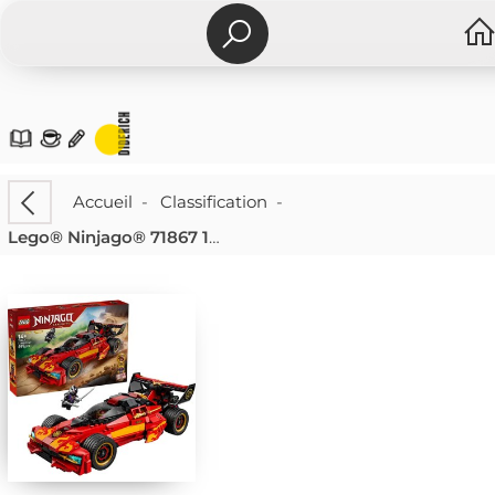
Accueil
-
Classification
-
Lego® Ninjago® 71867 15-jähriges Jubiläum: X-1 Ninja Supercar