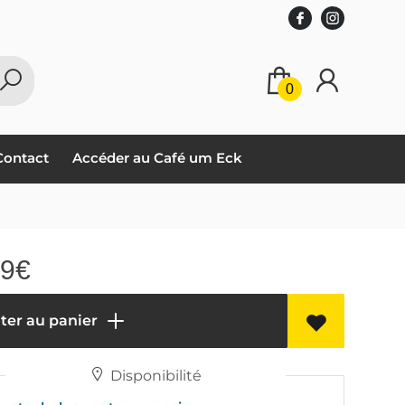
0
Contact
Accéder au Café um Eck
99
€
ter au panier
Disponibilité