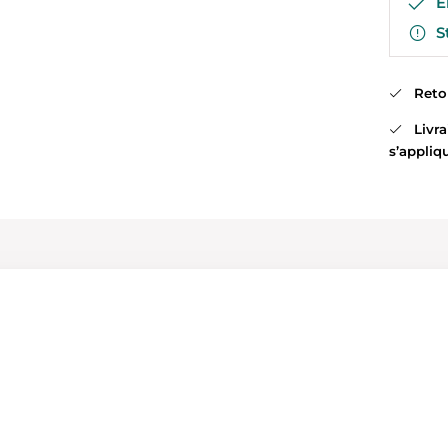
En
St
Retour
Livrai
s’appliq