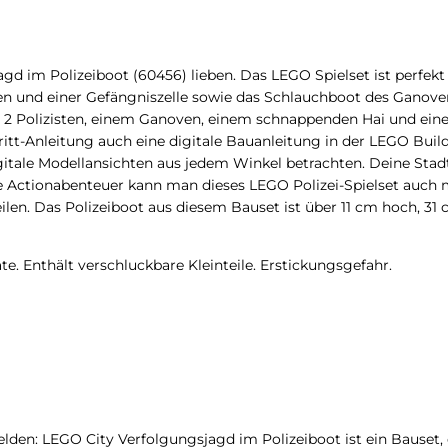
d im Polizeiboot (60456) lieben. Das LEGO Spielset ist perfekt 
n und einer Gefängniszelle sowie das Schlauchboot des Ganove
 Polizisten, einem Ganoven, einem schnappenden Hai und einem
ritt-Anleitung auch eine digitale Bauanleitung in der LEGO Buil
tale Modellansichten aus jedem Winkel betrachten. Deine Stadt.
re Actionabenteuer kann man dieses LEGO Polizei-Spielset auch 
len. Das Polizeiboot aus diesem Bauset ist über 11 cm hoch, 31 c
e. Enthält verschluckbare Kleinteile. Erstickungsgefahr.
Helden: LEGO City Verfolgungsjagd im Polizeiboot ist ein Bauset,