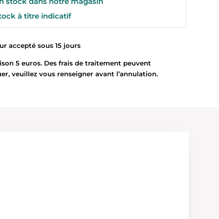
 stock dans notre magasin
ock à titre indicatif
 accepté sous 15 jours
son 5 euros. Des frais de traitement peuvent
uer, veuillez vous renseigner avant l’annulation.