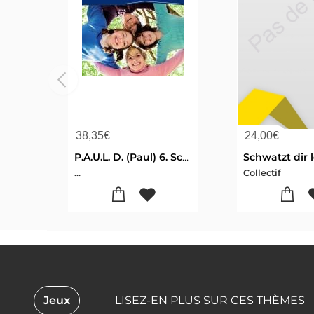
38,35
€
24,00
€
P.A.U.L. D. (Paul) 6. Schülerbuch. Realschule
...
Collectif
Jeux
LISEZ-EN PLUS SUR CES THÈMES