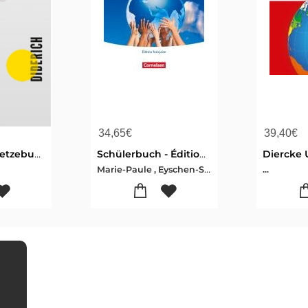
34,65
€
39,40
€
Schwatzt dir letzebuergesch a2
Schülerbuch - Édition française
Marie-Paule , Eyschen-Simone , Kayser-Véronique , Krettels-Guido , Lessing-Michele , Schilt-Marc , Schoentgen
...