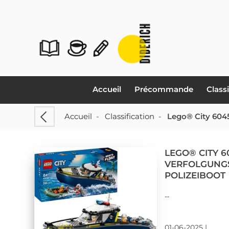
Accueil
Précommande
Class
Accueil
-
Classification
-
Lego® City 604
LEGO® CITY 6
VERFOLGUNG
POLIZEIBOOT
...
01-06-2025 |