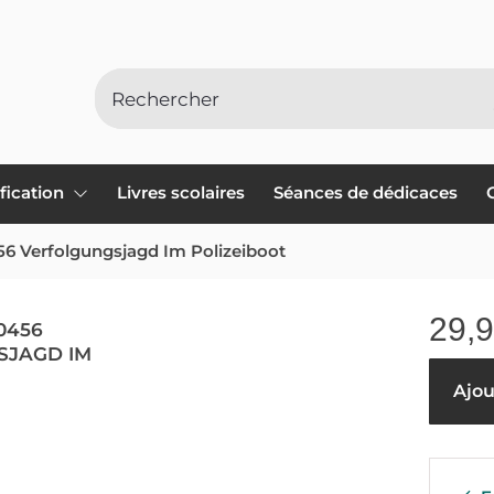
ification
Livres scolaires
Séances de dédicaces
56 Verfolgungsjagd Im Polizeiboot
29,
0456
SJAGD IM
Ajou