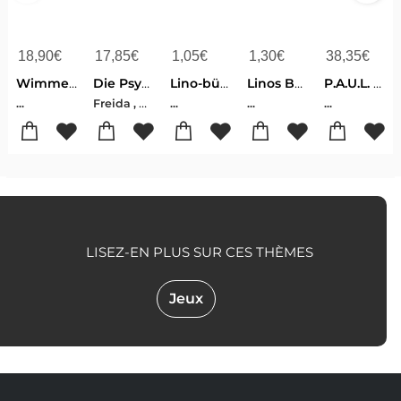
18,90
€
17,85
€
1,05
€
1,30
€
38,35
€
Wimmelbuch Lëtzebuerg Luxemburg Luxembourg
Die Psychiaterin - Wurde ihr der Job zum Verhängnis?
Lino-bücher Box Nr.78 ''copp. Bilderbuch-helden'' 6x10 Ex.
Linos Bauernhof-bildergeschichten - (6 X 10 Ex.)
P.A.U.L. D. (Paul) 6. Schülerbuch. Realschule
Freida , McFadden
...
...
...
...
LISEZ-EN PLUS SUR CES THÈMES
Jeux