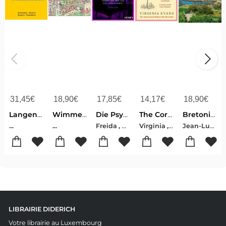
31,45
€
18,90
€
17,85
€
14,17
€
18,90
€
Langenscheidt Taschenwörterbuch Französisch
Wimmelbuch Lëtzebuerg Luxemburg Luxembourg
Die Psychiaterin - Wurde ihr der Job zum Verhängnis?
The Correspondent
Bretonischer Glanz
Freida , McFadden
Virginia , Evans
Jean-Luc , Bannalec
...
...
LIBRAIRIE DIDERICH
Votre librairie au Luxembourg