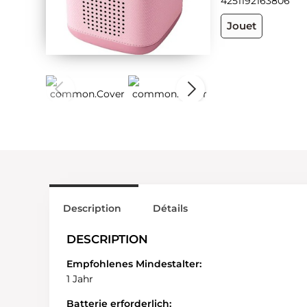
4251192163806
Jouet
Description
Détails
DESCRIPTION
Empfohlenes Mindestalter:
1 Jahr
Batterie erforderlich: