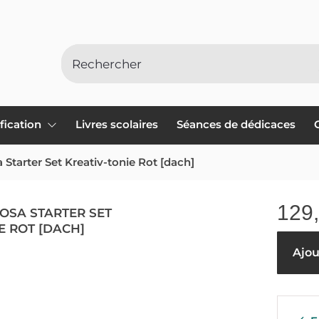
ification
Livres scolaires
Séances de dédicaces
 Starter Set Kreativ-tonie Rot [dach]
129
OSA STARTER SET
E ROT [DACH]
Ajou