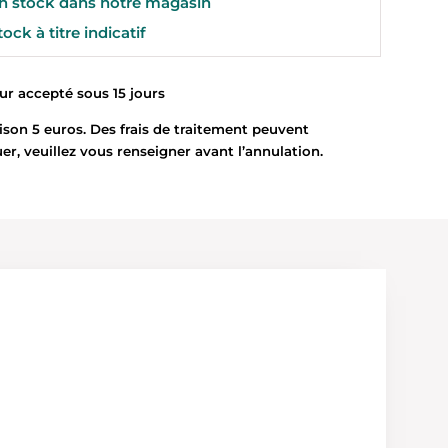
 stock dans notre magasin
ock à titre indicatif
 accepté sous 15 jours
son 5 euros. Des frais de traitement peuvent
uer, veuillez vous renseigner avant l’annulation.