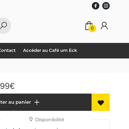
0
Contact
Accéder au Café um Eck
,99
€
ter au panier
Disponibilité