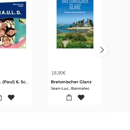
18,90
€
17,
P.A.U.L. D. (Paul) 6. Schülerbuch. Realschule
Bretonischer Glanz
Jean-Luc , Bannalec
Frei