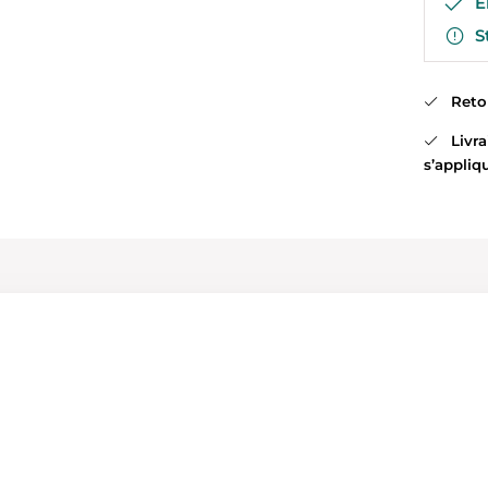
En
St
Retour
Livrai
s’appliq