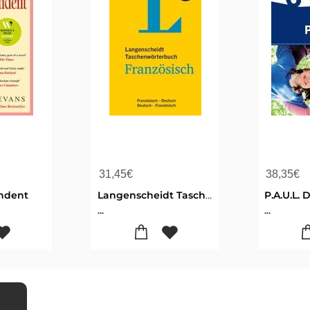
31,45
€
38,35
€
ndent
Langenscheidt Taschenwörterbuch Französisch
...
...