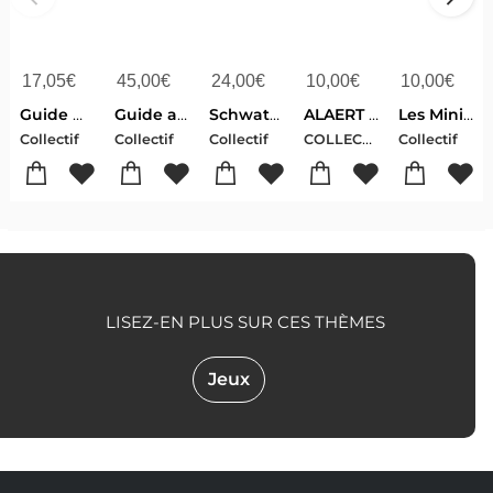
17,05
€
45,00
€
24,00
€
10,00
€
10,00
€
Guide Du Routard : Danemark, Suede (edition 2026/2027)
Guide auto-pedestre luxembourg 2025
Schwatzt dir letzebuergesch a2
ALAERT JAUWEN ZOCKERBOUN 123 PARELEN AUS DER LETZEBUERGER SPROOCH
Les Minions : Cherche Et Trouve
COLLECTIF
Collectif
Collectif
Collectif
Collectif
LISEZ-EN PLUS SUR CES THÈMES
Jeux