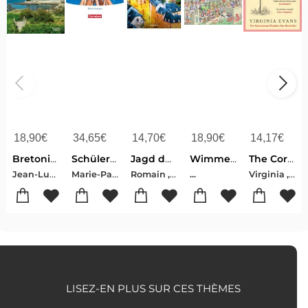
18,90
€
34,65
€
14,70
€
18,90
€
14,17
€
Bretonischer Glanz
Schülerbuch - Édition française
Jagd durch Luxemburg
Wimmelbuch Lëtzebuerg Luxemburg Luxembourg
The Correspondent
Jean-Luc , Bannalec
Marie-Paule , Eyschen-Simone , Kayser-Véronique , Krettels-Guido , Lessing-Michele , Schilt-Marc , Schoentgen
Romain , Haas
Virginia , Evans
...
LISEZ-EN PLUS SUR CES THÈMES