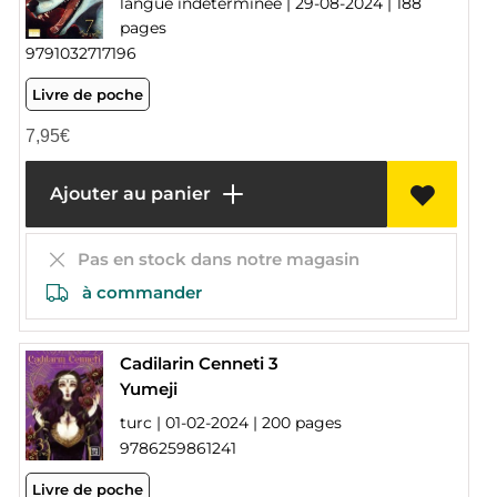
langue indéterminée | 29-08-2024 | 188
pages
9791032717196
Livre de poche
7,95
€
Ajouter au panier
Pas en stock dans notre magasin
à commander
Cadilarin Cenneti 3
Yumeji
turc | 01-02-2024 | 200 pages
9786259861241
Livre de poche