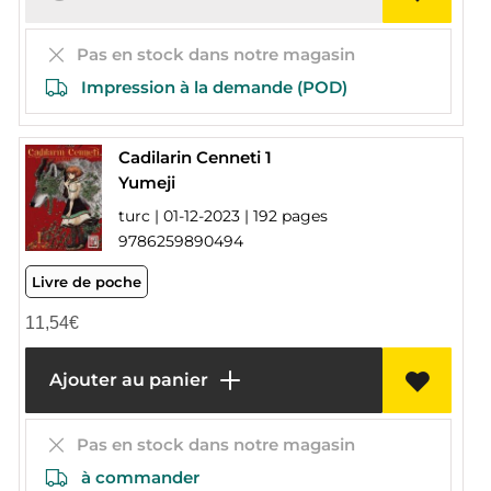
Pas en stock dans notre magasin
Impression à la demande (POD)
Cadilarin Cenneti 1
Yumeji
turc | 01-12-2023 | 192 pages
9786259890494
Livre de poche
11,54
€
Ajouter au panier
Pas en stock dans notre magasin
à commander