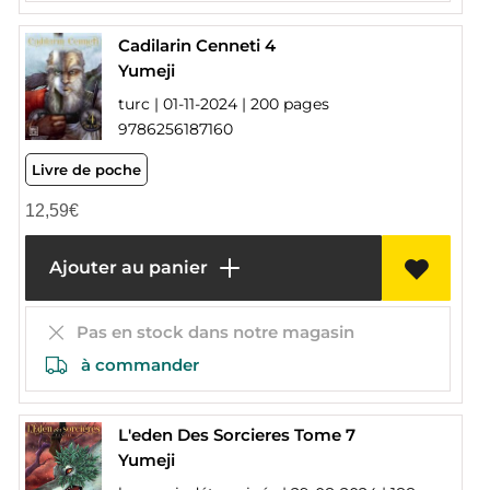
Cadilarin Cenneti 4
Yumeji
turc | 01-11-2024 | 200 pages
9786256187160
Livre de poche
12,59
€
Ajouter au panier
Pas en stock dans notre magasin
à commander
L'eden Des Sorcieres Tome 7
Yumeji