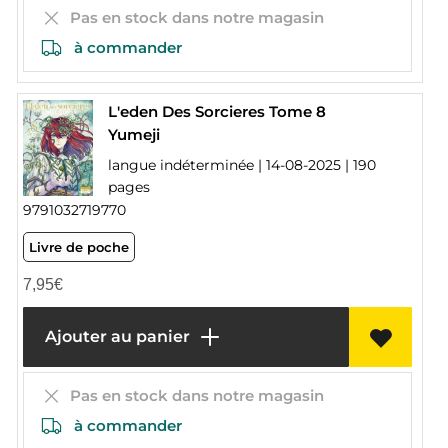
Pas en stock dans notre magasin
à commander
L'eden Des Sorcieres Tome 8
Yumeji
langue indéterminée | 14-08-2025 | 190
pages
9791032719770
Livre de poche
7,95
€
Ajouter au panier
Pas en stock dans notre magasin
à commander