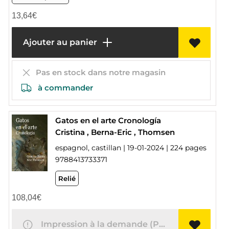
13,64
€
Ajouter au panier
Pas en stock dans notre magasin
à commander
Gatos en el arte Cronología
Cristina , Berna-Eric , Thomsen
espagnol, castillan | 19-01-2024 | 224 pages
9788413733371
Relié
108,04
€
Impression à la demande (POD)