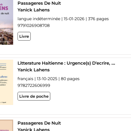
Passageres De Nuit
Yanick Lahens
langue indéterminée | 15-01-2026 | 376 pages
9791026908708
Livre
Litterature Haitienne : Urgence(s) D'ecrire, Reve(s) D'habiter
Yanick Lahens
français | 13-10-2025 | 80 pages
9782722606999
Livre de poche
Passageres De Nuit
Yanick Lahens