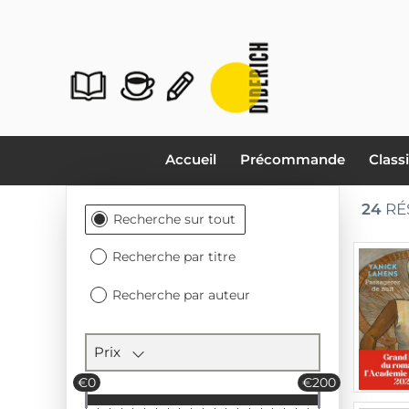
Accueil
Précommande
Class
24
RÉ
Section
Recherche sur tout
des
filtres
Recherche par titre
Recherche par auteur
Prix
€0
€200