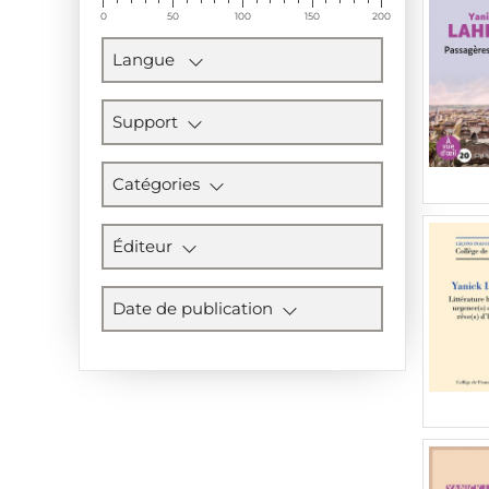
0
50
100
150
200
Langue
Support
Catégories
Éditeur
Date de publication