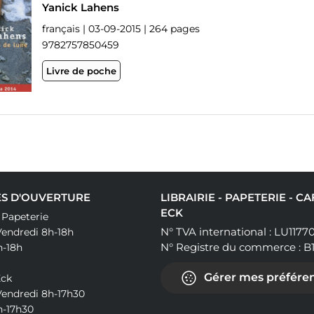
Yanick Lahens
français | 03-09-2015 | 264 pages
9782757850459
Livre de poche
S D'OUVERTURE
LIBRAIRIE - PAPETERIE - C
ECK
& Papeterie
N° TVA international : LU1177
Vendredi 8h-18h
N° Registre du commerce : B
h-18h
Gérer mes préféren
Eck
Vendredi 8h-17h30
h-17h30