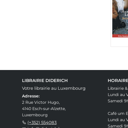
LIBRAIRIE DIDERICH
HORAIRE
Votre librairie au Luxembourg
Librairie 
Lundi au 
Adresse:
Samedi 9
2 Rue Victor Hugo,
4140 Esch-sur-Alzette,
Café um 
Luxembourg
Lundi au 
(+352) 554083
Samedi 9