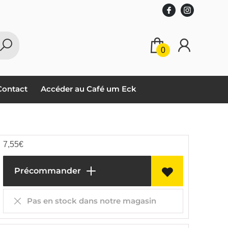
0
Contact
Accéder au Café um Eck
7,55
€
Précommander
Pas en stock dans notre magasin