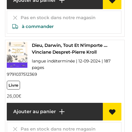
Ajouter au panier
Pas en stock dans notre magasin
à commander
Dieu, Darwin, Tout Et N'importe Quoi : Histoires Naturelles
Vinciane Despret-Pierre Kroll
langue indéterminée | 12-09-2024 | 187
pages
9791037512369
Livre
26,00
€
Ajouter au panier
Pas en stock dans notre magasin