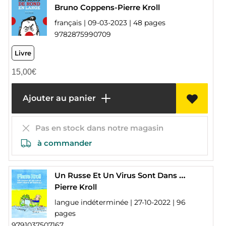
Bruno Coppens-Pierre Kroll
français | 09-03-2023 | 48 pages
9782875990709
Livre
15,00
€
Ajouter au panier
Pas en stock dans notre magasin
à commander
Un Russe Et Un Virus Sont Dans Un Bateau
Pierre Kroll
langue indéterminée | 27-10-2022 | 96
pages
9791037507167