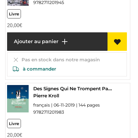
9782711201945
Livre
20,00
€
Ajouter au panier
Pas en stock dans notre magasin
à commander
Des Signes Qui Ne Trompent Pas ; 300 Dessins Pour Le Climat
Pierre Kroll
français | 06-11-2019 | 144 pages
9782711201983
Livre
20,00
€