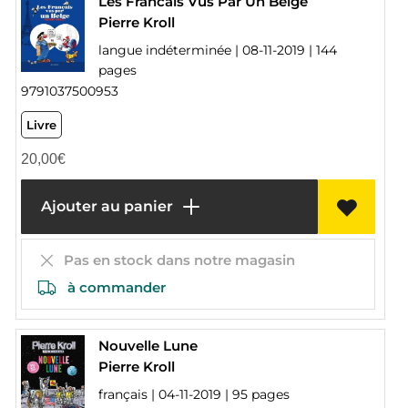
Les Francais Vus Par Un Belge
Pierre Kroll
langue indéterminée | 08-11-2019 | 144
pages
9791037500953
Livre
20,00
€
Ajouter au panier
Pas en stock dans notre magasin
à commander
Nouvelle Lune
Pierre Kroll
français | 04-11-2019 | 95 pages