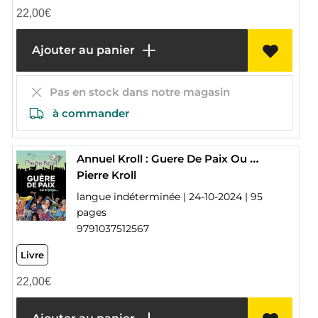
22,00
€
Ajouter au panier
Pas en stock dans notre magasin
à commander
Annuel Kroll : Guere De Paix Ou Si Peu... (edition 2024)
Pierre Kroll
langue indéterminée | 24-10-2024 | 95
pages
9791037512567
Livre
22,00
€