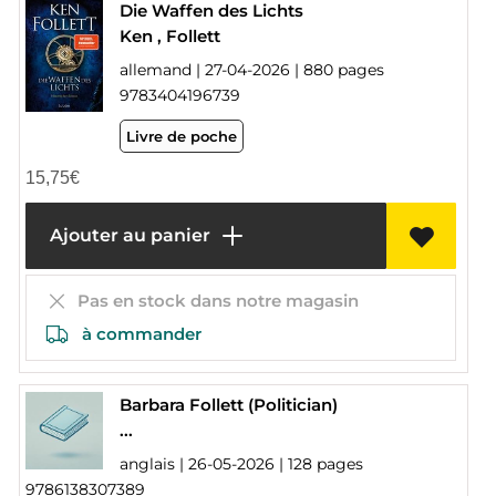
Die Waffen des Lichts
Ken , Follett
allemand | 27-04-2026 | 880 pages
9783404196739
Livre de poche
15,75
€
Ajouter au panier
Pas en stock dans notre magasin
à commander
Barbara Follett (Politician)
...
anglais | 26-05-2026 | 128 pages
9786138307389