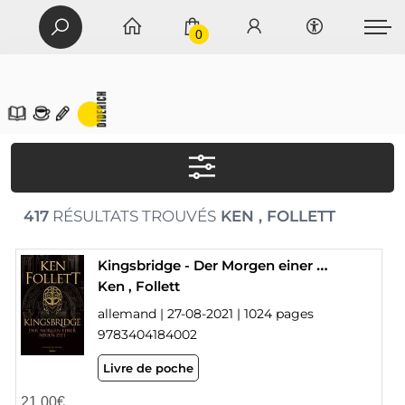
0
417
RÉSULTATS TROUVÉS
KEN , FOLLETT
Kingsbridge - Der Morgen einer neuen Zeit
Ken , Follett
allemand | 27-08-2021 | 1024 pages
9783404184002
Livre de poche
21,00
€