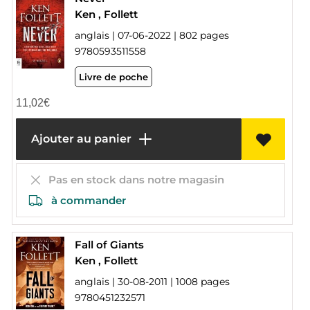
Ken , Follett
anglais | 07-06-2022 | 802 pages
9780593511558
Livre de poche
11,02
€
Ajouter au panier
Pas en stock dans notre magasin
à commander
Fall of Giants
Ken , Follett
anglais | 30-08-2011 | 1008 pages
9780451232571