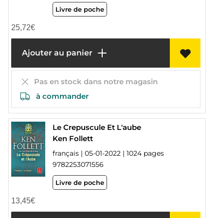
Livre de poche
25,72
€
Ajouter au panier
Pas en stock dans notre magasin
à commander
Le Crepuscule Et L'aube
Ken Follett
français | 05-01-2022 | 1024 pages
9782253071556
Livre de poche
13,45
€