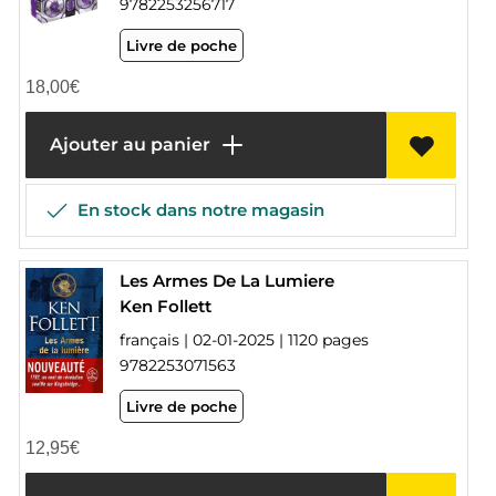
9782253256717
Livre de poche
18,00
€
Ajouter au panier
En stock dans notre magasin
Les Armes De La Lumiere
Ken Follett
français | 02-01-2025 | 1120 pages
9782253071563
Livre de poche
12,95
€