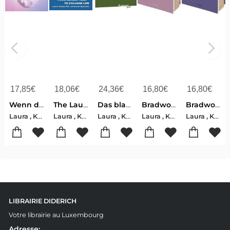
17,85
€
18,06
€
24,36
€
16,80
€
16,80
€
Wenn der Wind die Stille zerbricht
The Launching Years
Das blaue Portal
Bradwood Studios
Bradwood Studios
Laura , Kästner
Laura , Kastner-Jennifer , Wyatt
Laura , Kastner
Laura , Kästner
Laura , Kästner
LIBRAIRIE DIDERICH
Votre librairie au Luxembourg
Adresse: