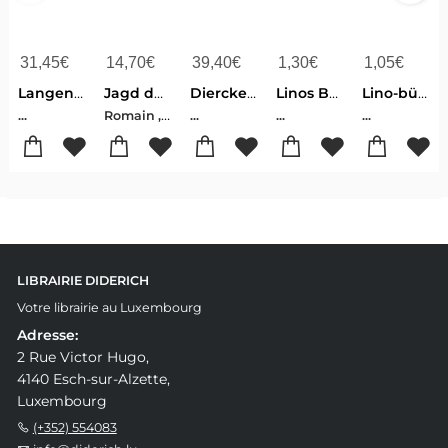
31,45
€
14,70
€
39,40
€
1,30
€
1,05
€
Langenscheidt Taschenwörterbuch Französisch
Jagd durch Luxemburg
Diercke Universalatlas Luxemburg 2020
Linos Bauernhof-bildergeschichten - (6 X 10 Ex.)
Lino-bücher Box Nr.78 ''copp. Bilderbuch-helden'' 6x10 Ex.
Romain , Haas
...
...
...
...
LIBRAIRIE DIDERICH
Votre librairie au Luxembourg
Adresse:
2 Rue Victor Hugo,
4140 Esch-sur-Alzette,
Luxembourg
(+352) 554083