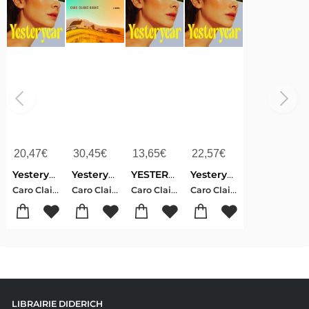
20,47
€
30,45
€
13,65
€
22,57
€
Yesteryear
Yesteryear: A GMA Book Club Pick
YESTERYEAR PB
Yesteryear
Caro Claire , Burke
Caro Claire , Burke
Caro Claire , Burke
Caro Claire , Burke
LIBRAIRIE DIDERICH