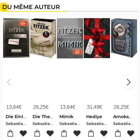
DU MÊME AUTEUR
13,64
€
26,25
€
13,64
€
31,49
€
26,25
€
Die Einladung
Die Therapie
Mimik
Hediye
Amokspiel
Sebastian , Fitzek
Sebastian , Fitzek
Sebastian , Fitzek
Sebastian , Fitzek
Sebastian , Fitzek