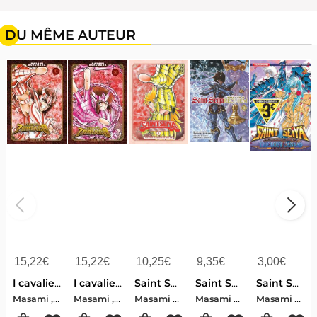
DU MÊME AUTEUR
15,22
€
15,22
€
10,25
€
9,35
€
3,00
€
I cavalieri dello zodiaco. Saint Seiya. Final edition. Vol. 5
I cavalieri dello zodiaco. Saint Seiya. Final edition. Vol. 3
Saint Seiya - Final Edition Tome 8
Saint Seiya - Episode G ; Requiem Tome 3
Saint Seiya - The Lost Canvas ; La Legende D'hades Tome 3
Masami , Kurumada
Masami , Kurumada
Masami Kurumada
Masami Kurumada-Megumu Okada
Masami Kurumada-Shiori Teshirogi